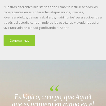
Nuestros diferentes ministerios tiene como fin instruir a todos los
congregantes en sus diferentes etapas (niños, jóvenes,
jóvenes/adultos, damas, caballeros, matrimonios) para equiparlos a
través del estudio concienzudo de las escrituras y ayudarles así a
vivir una vida de piedad glorificando al Señor.
Conoce mas
Es lógico, creo yo, que Aquél
que es primero en rango en el