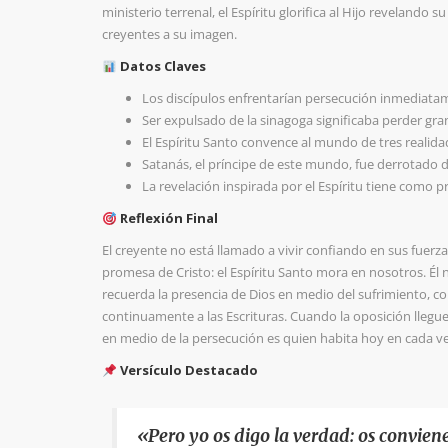
ministerio terrenal, el Espíritu glorifica al Hijo revelando 
creyentes a su imagen.
Datos Claves
Los discípulos enfrentarían persecución inmediatame
Ser expulsado de la sinagoga significaba perder gran p
El Espíritu Santo convence al mundo de tres realidade
Satanás, el príncipe de este mundo, fue derrotado d
La revelación inspirada por el Espíritu tiene como pro
Reflexión Final
El creyente no está llamado a vivir confiando en sus fuer
promesa de Cristo: el Espíritu Santo mora en nosotros. Él
recuerda la presencia de Dios en medio del sufrimiento, c
continuamente a las Escrituras. Cuando la oposición llegu
en medio de la persecución es quien habita hoy en cada v
Versículo Destacado
«Pero yo os digo la verdad: os convien