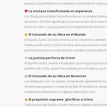
parecía una pérdida era en realidad una bendición mayor pa
La tristeza transformada en esperanza
Los discípulos estaban tan enfocados en su propia tristeza
ascensión al Padre significaba la consumación de la obra red
morar en ellos. Lo que parecía una despedida era el inici
El Consuelo de su Obra en el Mundo
El Espíritu Santo no solo ministra a los creyentes; también
Nadie puede venir a Cristo sin esta obra sobrenatural. El Es
justicia humana y anuncia el juicio venidero sobre todos lo
La justicia perfecta de Cristo
El Espíritu Santo muestra al pecador que ninguna justicia pr
perfecta de Cristo, quien fue exaltado por el Padre y cuya o
El Consuelo de su Obra en Nosotros
Los discípulos aún no podían comprender plenamente todas 
vendría para guiarlos a toda la verdad. Él revelaría la verd
continuaría enseñando a la iglesia acerca de Cristo.
El propósito supremo: glorificar a Cristo
Toda la obra del Espíritu Santo tiene un objetivo central: ex