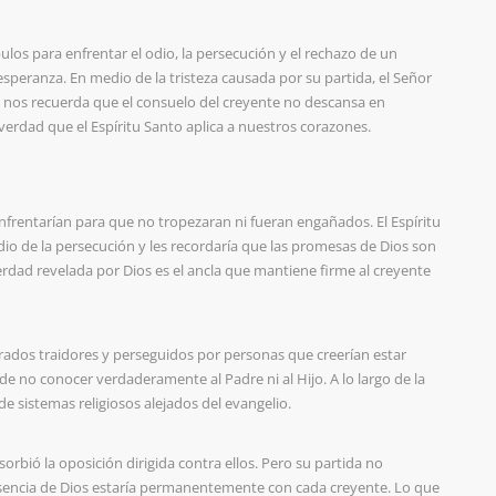
pulos para enfrentar el odio, la persecución y el rechazo de un
speranza. En medio de la tristeza causada por su partida, el Señor
je nos recuerda que el consuelo del creyente no descansa en
a verdad que el Espíritu Santo aplica a nuestros corazones.
 enfrentarían para que no tropezaran ni fueran engañados. El Espíritu
dio de la persecución y les recordaría que las promesas de Dios son
erdad revelada por Dios es el ancla que mantiene firme al creyente
erados traidores y perseguidos por personas que creerían estar
de no conocer verdaderamente al Padre ni al Hijo. A lo largo de la
e sistemas religiosos alejados del evangelio.
orbió la oposición dirigida contra ellos. Pero su partida no
resencia de Dios estaría permanentemente con cada creyente. Lo que